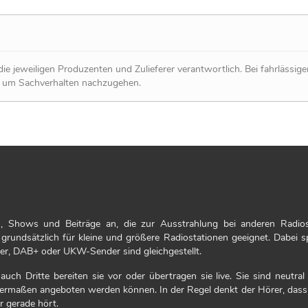
ie jeweiligen Produzenten und Zulieferer verantwortlich. Bei fahrlässig
, um Sachverhalten nachzugehen.
, Shows und Beiträge an, die zur Ausstrahlung bei anderen Radio
 grundsätzlich für kleine und größere Radiostationen geeignet. Dabei sp
der, DAB+ oder UKW-Sender sind gleichgestellt.
ch Dritte bereiten sie vor oder übertragen sie live. Sie sind neutral e
chermaßen angeboten werden können. In der Regel denkt der Hörer, dass
r gerade hört.