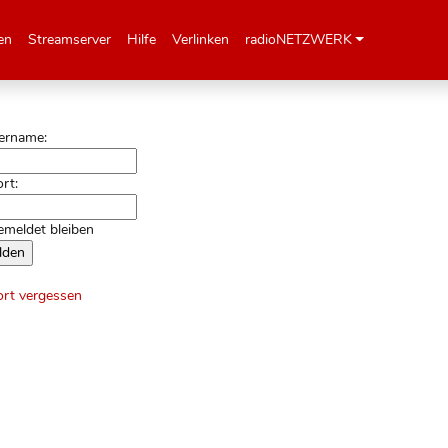
en
Streamserver
Hilfe
Verlinken
radioNETZWERK
ername:
rt:
meldet bleiben
rt vergessen