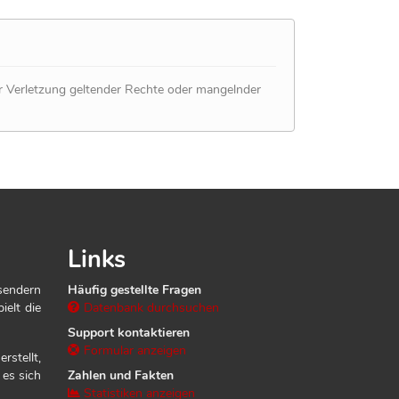
er Verletzung geltender Rechte oder mangelnder
Links
sendern
Häufig gestellte Fragen
ielt die
Datenbank durchsuchen
Support kontaktieren
Formular anzeigen
rstellt,
 es sich
Zahlen und Fakten
Statistiken anzeigen