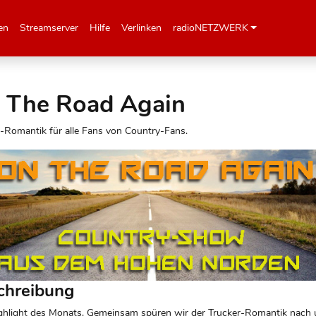
en
Streamserver
Hilfe
Verlinken
radioNETZWERK
 The Road Again
-Romantik für alle Fans von Country-Fans.
chreibung
ghlight des Monats. Gemeinsam spüren wir der Trucker-Romantik nach