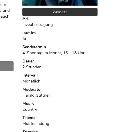
ern
ps und
Webseite
 auch
Art
Liveübertragung
laut.fm
Ja
Sendetermin
4. Sonntag im Monat, 16 - 18 Uhr
Dauer
2 Stunden
Intervall
Monatlich
Moderator
Harald Guttner
Musik
Country
Thema
Musiksendung
Sprache