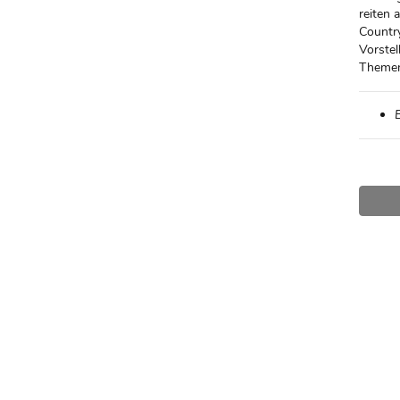
reiten
Country
Vorste
Theme