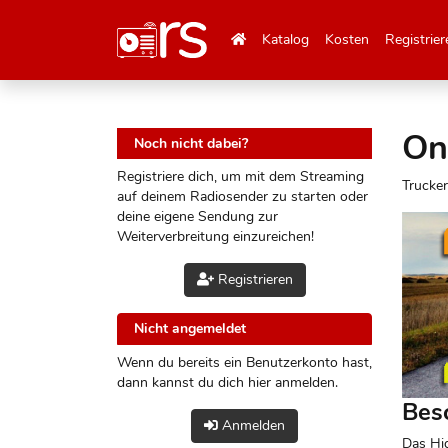
Katalog
Kosten
Registrier
On
Noch nicht dabei?
Registriere dich, um mit dem Streaming
Trucker
auf deinem Radiosender zu starten oder
deine eigene Sendung zur
Weiterverbreitung einzureichen!
Registrieren
Nicht angemeldet
Wenn du bereits ein Benutzerkonto hast,
dann kannst du dich hier anmelden.
Bes
Anmelden
Das Hi