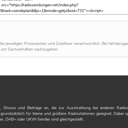
ie jeweiligen Produzenten und Zulieferer verantwortlich. Bei fahrlässig
, um Sachverhalten nachzugehen.
, Shows und Beiträge an, die zur Ausstrahlung bei anderen Radio
 grundsätzlich für kleine und größere Radiostationen geeignet. Dabei sp
der, DAB+ oder UKW-Sender sind gleichgestellt.