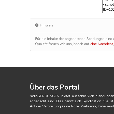
Hinweis
Für die Inhalte der angebotenen Sendungen sind d
Qualität freuen wir uns jedoch auf
eine Nachricht
Über das Portal
radioSENDUNGEN bietet ausschließlich Sendungen
angedacht sind. Dies nennt sich Syndication. Sie ist
Art der Verbreitung keine Rolle: Webradio, Kabelsen