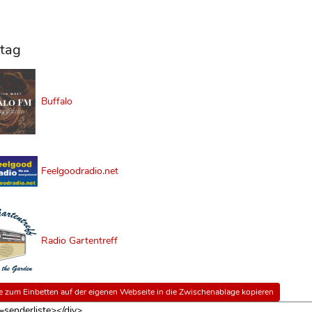
tag
Buffalo
Feelgoodradio.net
Radio Gartentreff
 zum Einbetten auf der eigenen Webseite in die Zwischenablage kopieren